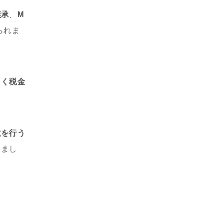
継承
、
M
られま
きく税金
散を行う
きまし