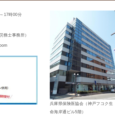
～17時00分
険労務士事務所）
om
兵庫県保険医協会（神戸フコク生
命海岸通ビル5階）