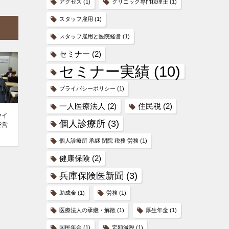
アクセス
(1)
クリニック専門税理士
(1)
スタッフ雇用
(1)
スタッフ雇用と医院経営
(1)
セミナー
(2)
セミナー実績
(10)
プライバシーポリシー
(1)
一人医療法人
(2)
住民税
(2)
ウイ
個人診療所
(3)
経営
個人診療所 承継 閉院 税務 労務
(1)
健康保険
(2)
兵庫保険医新聞
(3)
助成金
(1)
労務
(1)
医療法人の承継・解散
(1)
厚生年金
(1)
国民年金
(1)
定額減税
(1)