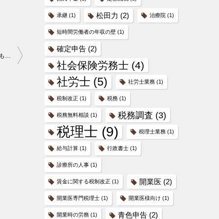
松田力
(2)
承継
(1)
治療院
(1)
短時間労働者の年収の壁
(1)
確定申告
(2)
【セミナー】賃金に関する税制改正のポイント～賃上げ促進税制にも触れて～
社会保険労務士
(4)
社労士
(5)
社労士業務
(1)
税制改正
(1)
税務
(1)
税務調査
(3)
税務無料相談
(1)
税理士
(9)
税理士業務
(1)
給与計算
(1)
行政書士
(1)
診療所の人事
(1)
開業医
(2)
賃金に関する税制改正
(1)
開業医専門税理士
(1)
開業医様向け
(1)
青色申告
(2)
開業時の労務
(1)