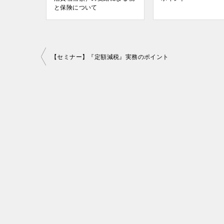
と保険について
投
【セミナー】『定額減税』実務のポイント
稿
ナ
ビ
ゲ
ー
シ
ョ
ン