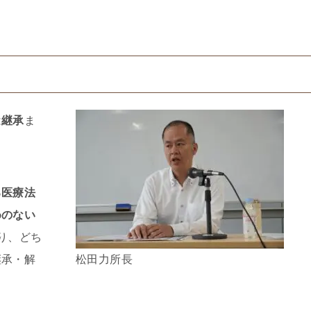
は
継承
ま
る医療法
めのない
り、どち
継承・解
松田力所長