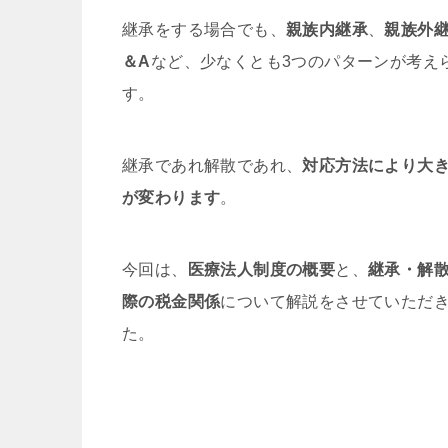
継承をする場合でも、
親族内継承
、
親族外
＆A
など、少なくとも3つのパターンが考え
す。
継承であれ解散であれ、
対応方法により大
が変わります
。
今回は、
医療法人制度の概要
と、
継承・解
際の税金関係
について解説をさせていただ
た。