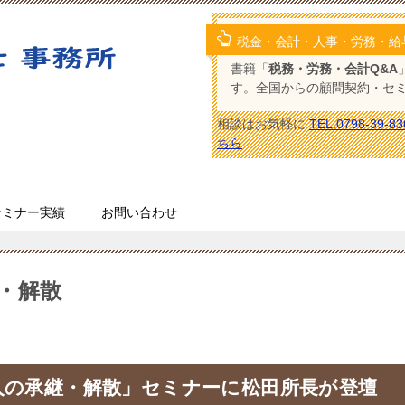
税金・会計・人事・労務・給
書籍「
税務・労務・会計Q&A
す。全国からの顧問契約・セ
相談はお気軽に
TEL.0798-39-83
ちら
セミナー実績
お問い合わせ
・解散
人の承継・解散」セミナーに松田所長が登壇