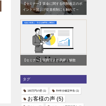
【セミナー】賃金に関する税制改正のポ
イント～賃上げ促進税制にも触れて～
【セミナー】医療法人の承継・解散
タグ
160万円の壁
(1)
R4年分確定申告
(1)
お客様の声
(5)