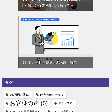
ト～賃上げ促進税制にも触れて～
【セミナー】医療法人の承継・解散
タグ
160万円の壁
(1)
R4年分確定申告
(1)
お客様の声
(5)
アクセス
(1)
クリニック専門税理士
(1)
スタッフ雇用
(1)