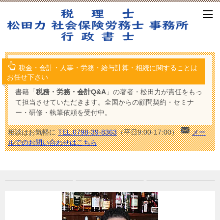
税金・会計・人事・労務・給与計算・相続に関することは
お任せ下さい
書籍「
税務・労務・会計Q&A
」の著者・松田力が責任をもっ
て担当させていただきます。全国からの顧問契約・セミナ
ー・研修・執筆依頼を受付中。
相談はお気軽に
TEL.0798-39-8363
（平日9:00-17:00）
メー
ルでのお問い合わせはこちら