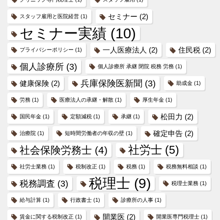
セミナー
(2)
スタッフ雇用と医院経営
(1)
セミナー実績
(10)
一人医療法人
(2)
住民税
(2)
プライバシーポリシー
(1)
個人診療所
(3)
個人診療所 承継 閉院 税務 労務
(1)
兵庫保険医新聞
(3)
健康保険
(2)
助成金
(1)
労務
(1)
医療法人の承継・解散
(1)
厚生年金
(1)
松田力
(2)
国民年金
(1)
定額減税
(1)
承継
(1)
確定申告
(2)
治療院
(1)
短時間労働者の年収の壁
(1)
社労士
(5)
社会保険労務士
(4)
社労士業務
(1)
税制改正
(1)
税務
(1)
税務無料相談
(1)
税理士
(9)
税務調査
(3)
税理士業務
(1)
給与計算
(1)
行政書士
(1)
診療所の人事
(1)
開業医
(2)
賃金に関する税制改正
(1)
開業医専門税理士
(1)