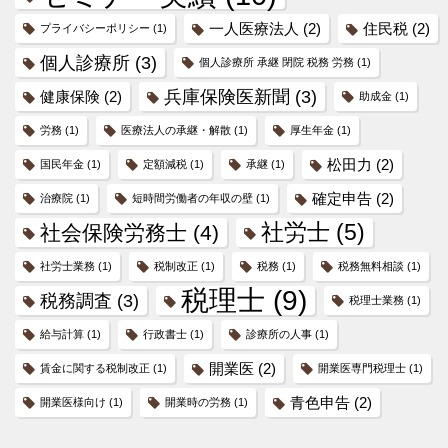
一人医療法人
(2)
住民税
(2)
プライバシーポリシー
(1)
個人診療所
(3)
個人診療所 承継 閉院 税務 労務
(1)
兵庫保険医新聞
(3)
健康保険
(2)
助成金
(1)
労務
(1)
医療法人の承継・解散
(1)
厚生年金
(1)
松田力
(2)
国民年金
(1)
定額減税
(1)
承継
(1)
確定申告
(2)
治療院
(1)
短時間労働者の年収の壁
(1)
社労士
(5)
社会保険労務士
(4)
社労士業務
(1)
税制改正
(1)
税務
(1)
税務無料相談
(1)
税理士
(9)
税務調査
(3)
税理士業務
(1)
給与計算
(1)
行政書士
(1)
診療所の人事
(1)
開業医
(2)
賃金に関する税制改正
(1)
開業医専門税理士
(1)
青色申告
(2)
開業医様向け
(1)
開業時の労務
(1)