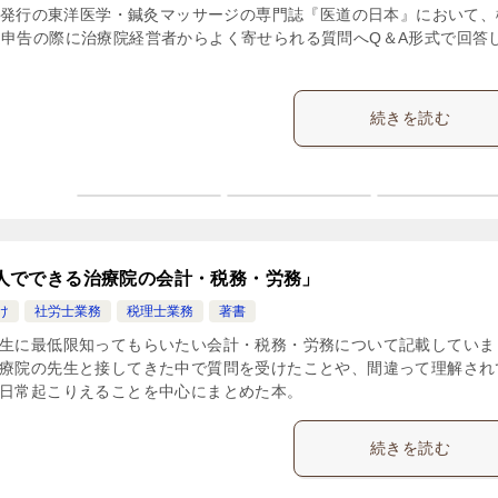
2月発行の東洋医学・鍼灸マッサージの専門誌『医道の日本』において、
申告の際に治療院経営者からよく寄せられる質問へQ＆A形式で回答
続きを読む
人でできる治療院の会計・税務・労務」
け
社労士業務
税理士業務
著書
生に最低限知ってもらいたい会計・税務・労務について記載していま
療院の先生と接してきた中で質問を受けたことや、間違って理解され
日常起こりえることを中心にまとめた本。
続きを読む