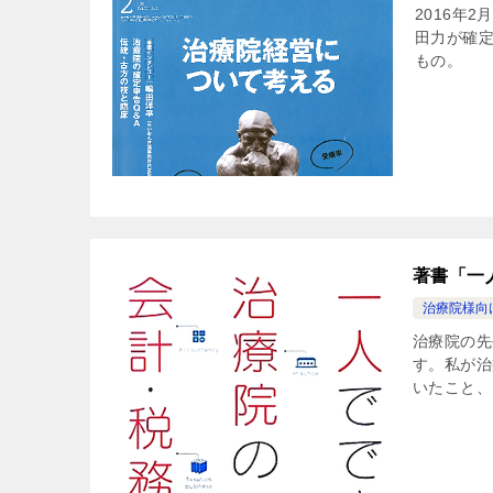
2016年
田力が確定
もの。
著書「一
治療院様向
治療院の先
す。私が治
いたこと、