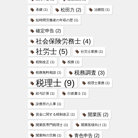
松田力
(2)
承継
(1)
治療院
(1)
短時間労働者の年収の壁
(1)
確定申告
(2)
社会保険労務士
(4)
社労士
(5)
社労士業務
(1)
税制改正
(1)
税務
(1)
税務調査
(3)
税務無料相談
(1)
税理士
(9)
税理士業務
(1)
給与計算
(1)
行政書士
(1)
診療所の人事
(1)
開業医
(2)
賃金に関する税制改正
(1)
開業医専門税理士
(1)
開業医様向け
(1)
青色申告
(2)
開業時の労務
(1)