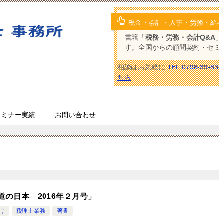
税金・会計・人事・労務・給
書籍「
税務・労務・会計Q&A
す。全国からの顧問契約・セ
相談はお気軽に
TEL.0798-39-83
ちら
セミナー実績
お問い合わせ
道の日本 2016年２月号」
け
税理士業務
著書