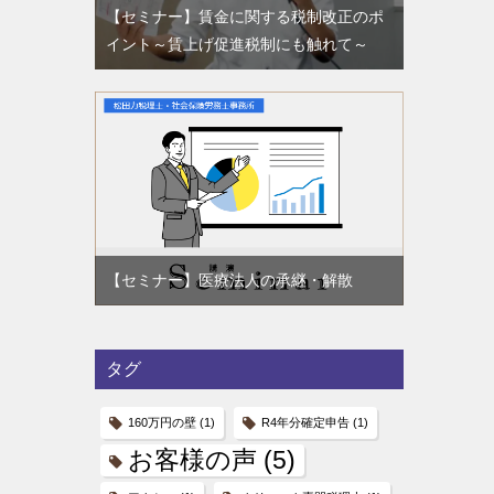
【セミナー】賃金に関する税制改正のポ
イント～賃上げ促進税制にも触れて～
【セミナー】医療法人の承継・解散
タグ
160万円の壁
(1)
R4年分確定申告
(1)
お客様の声
(5)