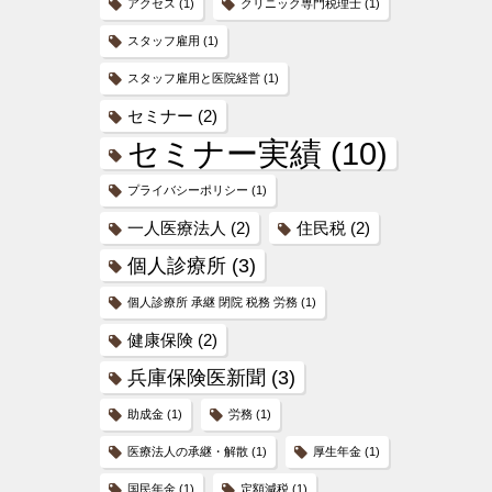
アクセス
(1)
クリニック専門税理士
(1)
スタッフ雇用
(1)
スタッフ雇用と医院経営
(1)
セミナー
(2)
セミナー実績
(10)
プライバシーポリシー
(1)
一人医療法人
(2)
住民税
(2)
個人診療所
(3)
個人診療所 承継 閉院 税務 労務
(1)
健康保険
(2)
兵庫保険医新聞
(3)
助成金
(1)
労務
(1)
医療法人の承継・解散
(1)
厚生年金
(1)
国民年金
(1)
定額減税
(1)